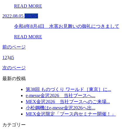
READ MORE
2022.08.05
NEWS
令和4年8月4日 水害お見舞いの御礼につきまして
READ MORE
前のページ
1
2
3
4
5
次のページ
最新の投稿
第38回 ものづくり ワールド［東京］に...
e-messe金沢2026 当社ブースへ...
MEX金沢2026 当社ブースへのご来場...
小松鋼機はe-messe金沢2026へ出...
MEX金沢限定「ブース内セミナー開催！」
カテゴリー