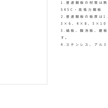
1.普通鋼板の材質は熱
S45C・高張力鋼板
2.普通鋼板の板厚は1
3×6、4×8、5×10
3.縞板、酸洗板、磨
す。
4.ステンレス、アル