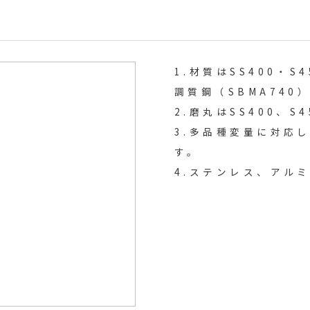
1.材質はSS400・S
調質鋼（SBMA74
2.磨丸はSS400、S
3.多品種変量に対応
す。
4.ステンレス、アル