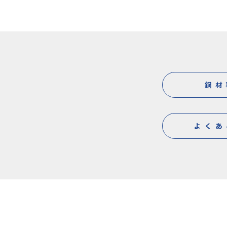
鋼材
よくあ