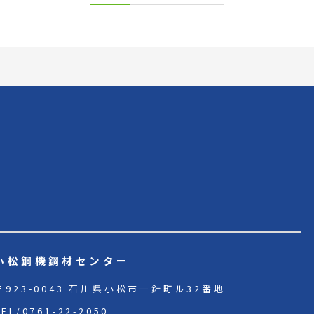
小松鋼機鋼材センター
〒923-0043 石川県小松市一針町ル32番地
TEL/
0761-22-2050