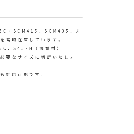
45C・SCM415、SCM435、非
0）を常時在庫しています。
45C、S45-H（調質材）
し必要なサイズに切断いたしま
ミも対応可能です。