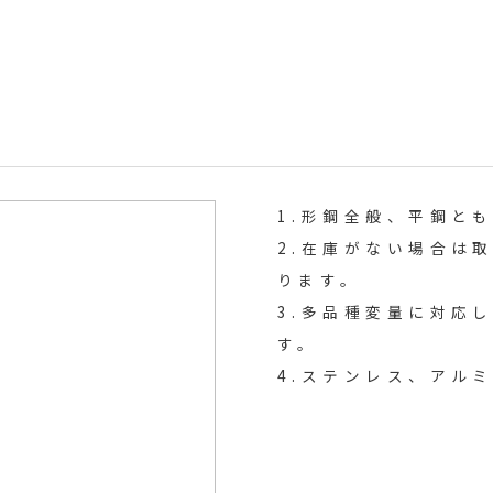
1.形鋼全般、平鋼と
2.在庫がない場合は
ります。
3.多品種変量に対応
す。
4.ステンレス、アル